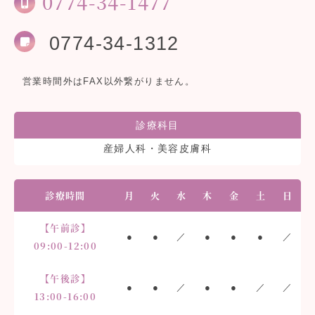
0774-34-1477
0774-34-1312
営業時間外はFAX以外繋がりません。
診療科目
産婦人科・美容皮膚科
診療時間
月
火
水
木
金
土
日
【午前診】
●
●
／
●
●
●
／
09:00-12:00
【午後診】
●
●
／
●
●
／
／
13:00-16:00