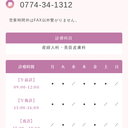
0774-34-1312
営業時間外はFAX以外繋がりません。
診療科目
産婦人科・美容皮膚科
診療時間
月
火
水
木
金
土
日
【午前診】
●
●
／
●
●
●
／
09:00-12:00
【午後診】
●
●
／
●
●
／
／
13:00-16:00
【夜診】
／
●
／
／
●
／
／