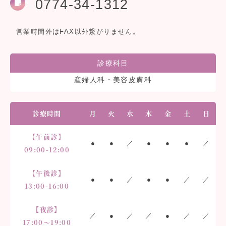
0774-34-1312
営業時間外はFAX以外繋がりません。
診療科目
産婦人科・美容皮膚科
診療時間
月
火
水
木
金
土
日
【午前診】
●
●
／
●
●
●
／
09:00-12:00
【午後診】
●
●
／
●
●
／
／
13:00-16:00
【夜診】
／
●
／
／
●
／
／
17:00〜19:00