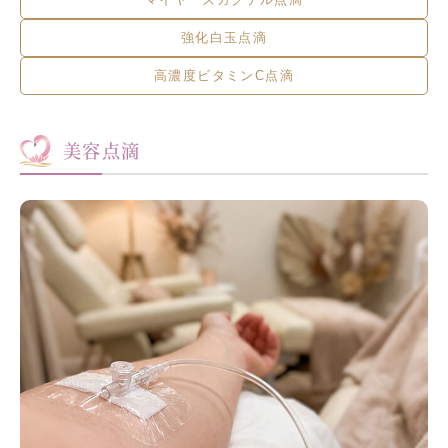
強化白玉点滴
高濃度ビタミンC点滴
美容点滴