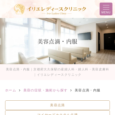
MENU
美容点滴・内服
美容点滴・内服｜京都府大久保駅の産婦人科・婦人科・美容皮膚科
｜イリエレディースクリニック
ホーム
美容の症状・施術から探す
美容点滴・内服
美容点滴
マイヤーズカクテル点滴